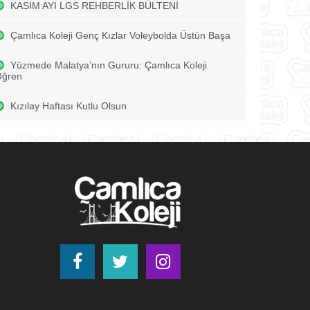
KASIM AYI LGS REHBERLİK BÜLTENİ
Çamlıca Koleji Genç Kızlar Voleybolda Üstün Başa
Yüzmede Malatya’nın Gururu: Çamlıca Koleji
Öğren
Kızılay Haftası Kutlu Olsun