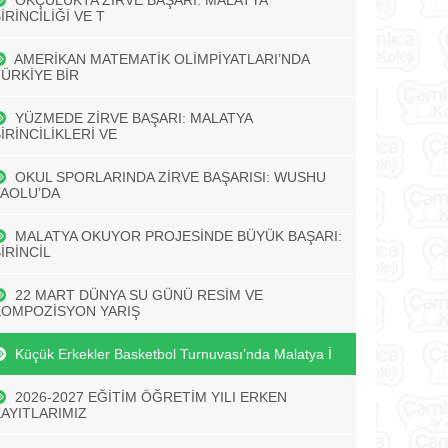
OKÇULUKTA ZİRVE BAŞARI: MALATYA
İRİNCİLİĞİ VE T
AMERİKAN MATEMATİK OLİMPİYATLARI’NDA
TÜRKİYE BİR
YÜZMEDE ZİRVE BAŞARI: MALATYA
İRİNCİLİKLERİ VE
OKUL SPORLARINDA ZİRVE BAŞARISI: WUSHU
TAOLU’DA
MALATYA OKUYOR PROJESİNDE BÜYÜK BAŞARI:
İRİNCİL
22 MART DÜNYA SU GÜNÜ RESİM VE
KOMPOZİSYON YARIŞ
Küçük Erkekler Basketbol Turnuvası’nda Malatya İ
2026-2027 EĞİTİM ÖĞRETİM YILI ERKEN
KAYITLARIMIZ