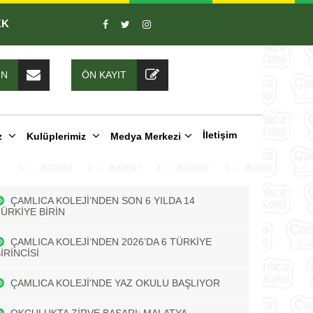
KK
IN
ÖN KAYIT
İletişim
z
Kulüplerimiz
Medya Merkezi
ÇAMLICA KOLEJİ’NDEN SON 6 YILDA 14
TÜRKİYE BİRİN
ÇAMLICA KOLEJİ’NDEN 2026’DA 6 TÜRKİYE
İRİNCİSİ
ÇAMLICA KOLEJİ'NDE YAZ OKULU BAŞLIYOR