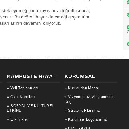
estekleyen eğitim anlayışımız doğrultusunda;
iriyoruz. Bu değerli başarıda emeği geçen tüm
başarılarının devamını diliyoruz.
KAMPÜSTE HAYAT
KURUMSAL
Veli Toplantıları
Kurucudan Mesaj
Okul Kuralları
Vizyonumuz-Misyonumuz-
Değ
SOSYAL VE KÜLTÜREL
ETKİNL
Stratejik Planımız
Etkinlikler
Kurumsal Logolarımız
BİZE YAZIN