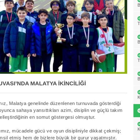
B
B
B
ASI’NDA MALATYA İKİNCİLİĞİ
ız, Malatya genelinde düzenlenen turnuvada gösterdiği
oyunca sahaya yansıttıkları azim, disiplin ve güçlü takım
elleştirdiğinin en somut göstergesi olmuştur.
mımız, mücadele gücü ve oyun disipliniyle dikkat çekmiş;
sil etmiş hem de bizlere büyük bir gurur yaşatmıştır.