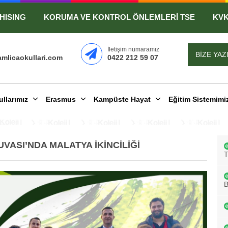
HISING
KORUMA VE KONTROL ÖNLEMLERİ TSE
KV
İletişim numaramız
BİZE YAZ
mlicaokullari.com
0422 212 59 07
ullarımız
Erasmus
Kampüste Hayat
Eğitim Sistemimi
ASI’NDA MALATYA İKİNCİLİĞİ
B