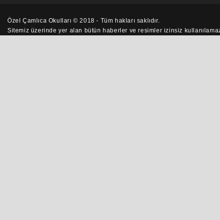
Özel Çamlıca Okulları © 2018 - Tüm hakları saklıdır.
Sitemiz üzerinde yer alan bütün
haberler
ve resimler izinsiz kullanılam