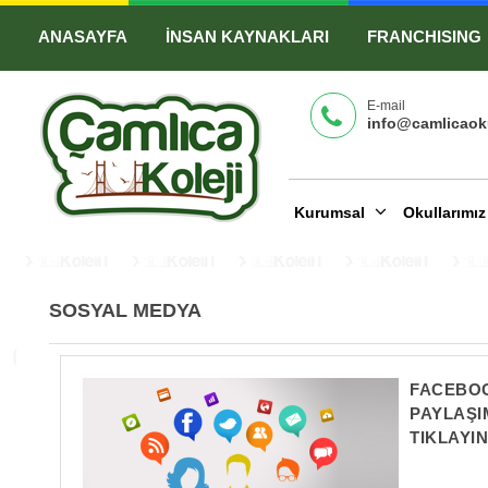
ANASAYFA
İNSAN KAYNAKLARI
FRANCHISING
E-mail
info@camlicaoku
Kurumsal
Okullarımı
SOSYAL MEDYA
FACEBO
PAYLAŞI
TIKLAYIN