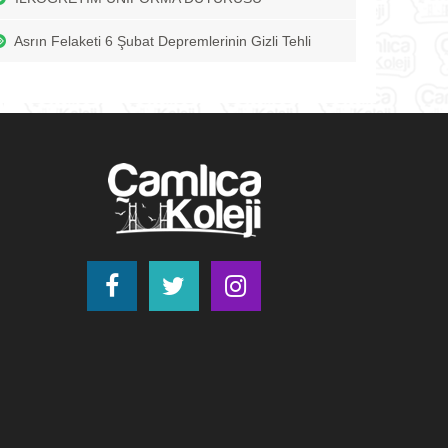
Asrın Felaketi 6 Şubat Depremlerinin Gizli Tehli