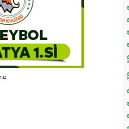
İ
mız
B