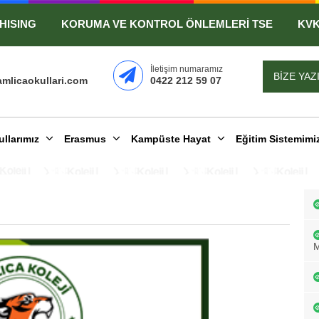
HISING
KORUMA VE KONTROL ÖNLEMLERİ TSE
KV
İletişim numaramız
BİZE YAZ
mlicaokullari.com
0422 212 59 07
ullarımız
Erasmus
Kampüste Hayat
Eğitim Sistemimi