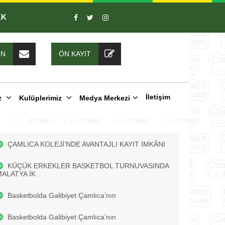
KK
IN
ÖN KAYIT
İletişim
z
Kulüplerimiz
Medya Merkezi
ÇAMLICA KOLEJİ’NDE AVANTAJLI KAYIT İMKÂNI
KÜÇÜK ERKEKLER BASKETBOL TURNUVASINDA
MALATYA İK
Basketbolda Galibiyet Çamlıca’nın
Basketbolda Galibiyet Çamlıca’nın