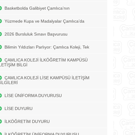
Basketbolda Galibiyet Çamlıca’nın
Yüzmede Kupa ve Madalyalar Çamlıca’da
2026 Bursluluk Sınavı Başvurusu
Bilimin Yıldızları Parlıyor: Çamlıca Koleji, Tek
ÇAMLICA KOLEJİ İLKÖĞRETİM KAMPÜSÜ
LETİŞİM BİLGİ
ÇAMLICA KOLEJİ LİSE KAMPÜSÜ İLETİŞİM
İLGİLERİ
LİSE ÜNİFORMA DUYURUSU
LİSE DUYURU
İLKÖĞRETİM DUYURU
İLKÖĞRETİM ÜNİFORMA DUYURUSU